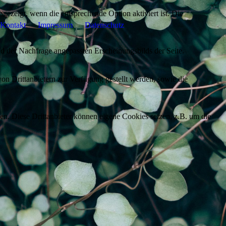
ezeigt, wenn die entsprechende Option aktiviert ist. Die
Kontakt
Impressum
Datenschutz
d der Nachfrage angepassten Erscheinungsbilds der Seite.
on Drittanbietern zur Verfügung gestellt werden, sowie die
den. Diese Drittanbieter können eigene Cookies setzen, z.B. um die