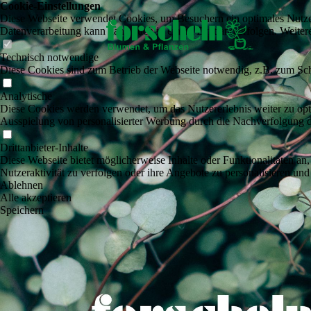
Cookie-Einstellungen
Diese Webseite verwendet Cookies, um Besuchern ein optimales Nutzerer
Datenverarbeitung kann dann auch in einem Drittland erfolgen. Weiter
Technisch notwendige
Diese Cookies sind zum Betrieb der Webseite notwendig, z.B. zum Sch
Analytische
Diese Cookies werden verwendet, um das Nutzererlebnis weiter zu optim
Ausspielung von personalisierter Werbung durch die Nachverfolgung de
Drittanbieter-Inhalte
Diese Webseite bietet möglicherweise Inhalte oder Funktionalitäten an,
Nutzeraktivität zu verfolgen oder ihre Angebote zu personalisieren und
Ablehnen
Alle akzeptieren
Speichern