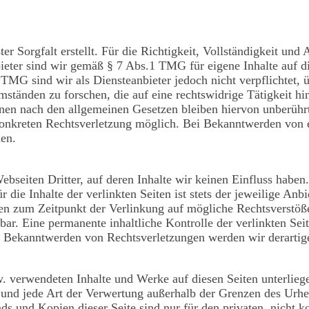
er Sorgfalt erstellt. Für die Richtigkeit, Vollständigkeit und 
eter sind wir gemäß § 7 Abs.1 TMG für eigene Inhalte auf d
TMG sind wir als Diensteanbieter jedoch nicht verpflichtet, 
tänden zu forschen, die auf eine rechtswidrige Tätigkeit hi
en nach den allgemeinen Gesetzen bleiben hiervon unberührt
 konkreten Rechtsverletzung möglich. Bei Bekanntwerden von
nen.
ebseiten Dritter, auf deren Inhalte wir keinen Einfluss habe
ie Inhalte der verlinkten Seiten ist stets der jeweilige Anbi
den zum Zeitpunkt der Verlinkung auf mögliche Rechtsverstöß
ar. Eine permanente inhaltliche Kontrolle der verlinkten Sei
ei Bekanntwerden von Rechtsverletzungen werden wir derarti
bzw. verwendeten Inhalte und Werke auf diesen Seiten unterli
g und jede Art der Verwertung außerhalb der Grenzen des Ur
ds und Kopien dieser Seite sind nur für den privaten, nicht 