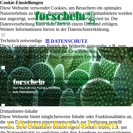
Cookie-Einstellungen
Diese Webseite verwendet Cookies, um Besuchern ein optimales
Nutzererlebnis zu bieten. Bestimmte Inhalte von Drittanbietern werden
nur angezeigt, wenn die entsprechende Option aktiviert ist. Die
Datenverarbeitung kann dann auch in einem Drittland erfolgen.
Weitere Informationen hierzu in der Datenschutzerklärung.
Technisch notwendige
DATENSCHUTZ
Diese Cookies sind zum Betrieb der Webseite notwendig, z.B. zum
Schutz vor Hackerangriffen und zur Gewährleistung eines
konsistenten und der Nachfrage angepassten Erscheinungsbilds der
Seite.
Analytische
Diese Cookies werden verwendet, um das Nutzererlebnis weiter zu
optimieren. Hierunter fallen auch Statistiken, die dem
Webseitenbetreiber von Drittanbietern zur Verfügung gestellt werden,
sowie die Ausspielung von personalisierter Werbung durch die
Nachverfolgung der Nutzeraktivität über verschiedene Webseiten.
Drittanbieter-Inhalte
Diese Webseite bietet möglicherweise Inhalte oder Funktionalitäten an,
1. Datenschutz auf einen
die von Drittanbietern eigenverantwortlich zur Verfügung gestellt
werden. Diese Drittanbieter können eigene Cookies setzen, z.B. um
die Nutzeraktivität zu verfolgen oder ihre Angebote zu personalisieren